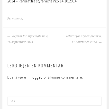
2014 – Referat frå styremøte nr.5 14.10.2014
Permalenk
.
INNLEGGSNAVIGASJON
Referat for styremøte nr.4,
Referat for styremøte nr.6,
16.september 2014
11.november 2014
LEGG IGJEN EN KOMMENTAR
Du må være
innlogget
for å kunne kommentere.
Søk
etter: