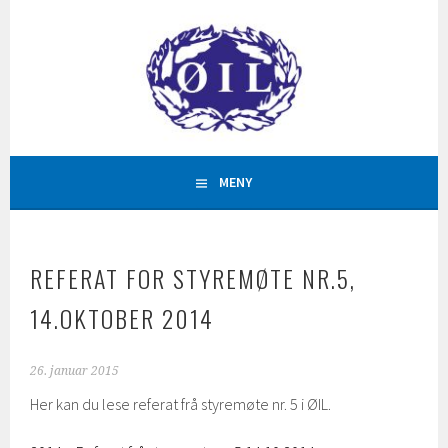
Hopp
til
innhold
AKTIVITETAR FOR ALLE
ØYSTESE IDRETTSLAG
MENY
REFERAT FOR STYREMØTE NR.5,
14.OKTOBER 2014
26. januar 2015
Her kan du lese referat frå styremøte nr. 5 i ØIL.