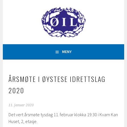
Hopp
til
innhold
AKTIVITETAR FOR ALLE
ØYSTESE IDRETTSLAG
MENY
ÅRSMØTE I ØYSTESE IDRETTSLAG
2020
11. januar 2020
Det vert årsmøte tysdag 11. februar klokka 19:30 i Kvam Kan
Huset, 2, etasje.