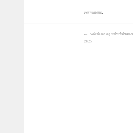
Permalenk
.
INNLEGGSNAVI
Saksliste og saksdokumen
2019