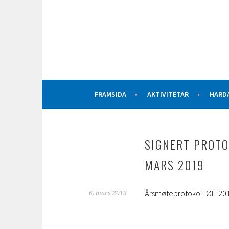
Hopp
til
innhold
AKTIVITETAR FOR ALLE
ØYSTESE IDRETTSLA
FRAMSIDA
AKTIVITETAR
HARD
SIGNERT PROTO
MARS 2019
Årsmøteprotokoll ØIL 20
6. mars 2019