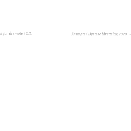
GASJON
t for årsmøte i ØIL
Årsmøte i Øystese idrettslag 2020