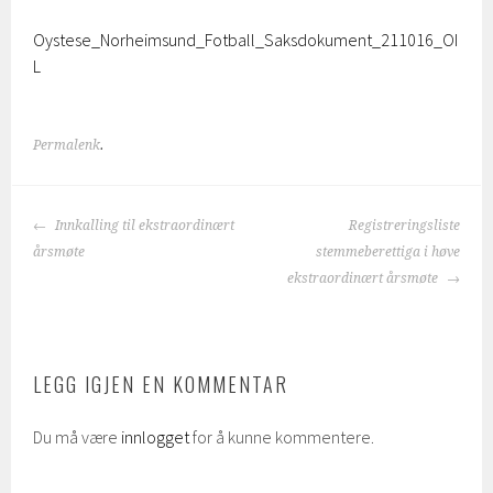
Oystese_Norheimsund_Fotball_Saksdokument_211016_OI
L
Permalenk
.
INNLEGGSNAVIGASJON
Innkalling til ekstraordinært
Registreringsliste
årsmøte
stemmeberettiga i høve
ekstraordinært årsmøte
LEGG IGJEN EN KOMMENTAR
Du må være
innlogget
for å kunne kommentere.