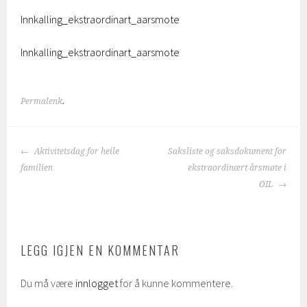
Innkalling_ekstraordinart_aarsmote
Innkalling_ekstraordinart_aarsmote
Permalenk
.
INNLEGGSNAVIGASJON
Aktivitetsdag for heile
Saksliste og saksdokument for
familien
ekstraordinært årsmøte i
ØIL
LEGG IGJEN EN KOMMENTAR
Du må være
innlogget
for å kunne kommentere.