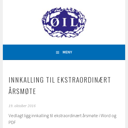
Hopp
til
innhold
AKTIVITETAR FOR ALLE
ØYSTESE IDRETTSLAG
MENY
INNKALLING TIL EKSTRAORDINÆRT
ÅRSMØTE
19. oktober 2016
Vedlagt ligg innkalling til ekstraordinært årsmøte i Word og
PDF