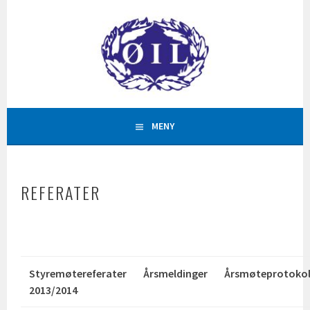
Hopp
til
innhold
AKTIVITETAR FOR ALLE
ØYSTESE IDRETTSLAG
MENY
REFERATER
Styremøtereferater
Årsmeldinger
Årsmøteprotokol
2013/2014