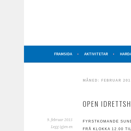
Hopp
til
innhold
AKTIVITETAR FOR ALLE
ØYSTESE IDRETTSLA
FRAMSIDA
AKTIVITETAR
HARD
MÅNED:
FEBRUAR 201
OPEN IDRETTSH
9. februar 2015
FYRSTKOMANDE SUND
Legg igjen en
FRÅ KLOKKA 12.00 TI