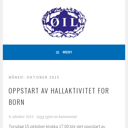
Hopp
til
innhold
AKTIVITETAR FOR ALLE
ØYSTESE IDRETTSLAG
MENY
MÅNED:
OKTOBER 2015
OPPSTART AV HALLAKTIVITET FOR
BORN
9. oktober 2015
Legg igjen en kommentar
Torsdag 15.oktober klokka 17.00 blir det oppstart av