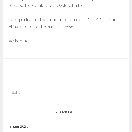
leikeparti og allaktivitet i Øystesehallen!
Leikeparti er for born under skulealder, frå ca 4 år til 6 år.
Allaktivitet er for born i 1.-4. klasse.
Velkomne!
Søk
etter:
ARKIV
januar 2026