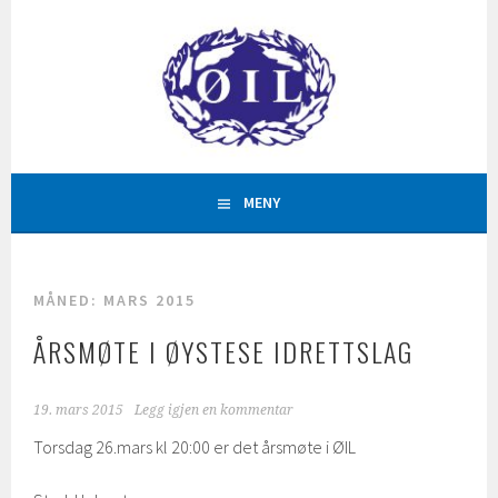
Hopp
til
innhold
AKTIVITETAR FOR ALLE
ØYSTESE IDRETTSLAG
MENY
MÅNED:
MARS 2015
ÅRSMØTE I ØYSTESE IDRETTSLAG
19. mars 2015
Legg igjen en kommentar
Torsdag 26.mars kl 20:00 er det årsmøte i ØIL