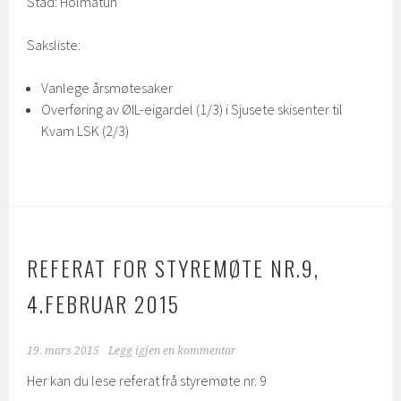
Stad: Holmatun
Saksliste:
Vanlege årsmøtesaker
Overføring av ØIL-eigardel (1/3) i Sjusete skisenter til
Kvam LSK (2/3)
REFERAT FOR STYREMØTE NR.9,
4.FEBRUAR 2015
19. mars 2015
Legg igjen en kommentar
Her kan du lese referat frå styremøte nr. 9