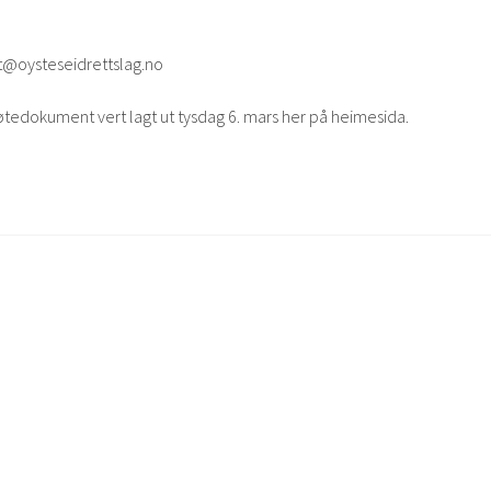
st@oysteseidrettslag.no
øtedokument vert lagt ut tysdag 6. mars her på heimesida.