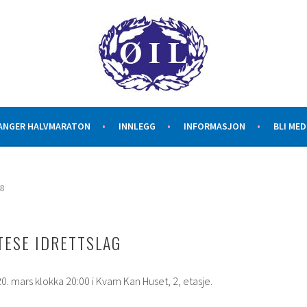
G
ANGER HALVMARATON
INNLEGG
INFORMASJON
BLI ME
8
TESE IDRETTSLAG
0. mars klokka 20:00 i Kvam Kan Huset, 2, etasje.