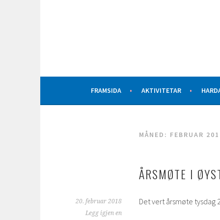
Hopp
til
innhold
AKTIVITETAR FOR ALLE
ØYSTESE IDRETTSLA
FRAMSIDA
AKTIVITETAR
HARD
MÅNED:
FEBRUAR 201
ÅRSMØTE I ØYS
Det vert årsmøte tysdag 2
20. februar 2018
Legg igjen en