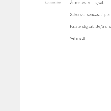
Årsmøtesaker og val.
kommentar
Saker skal sendast til po
Fullstendig sakliste/årsm
Vel møtt!