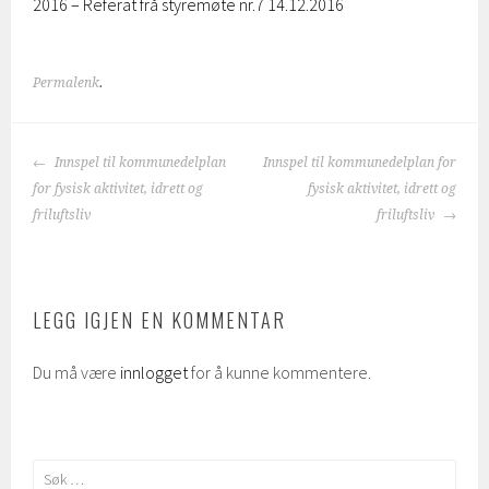
2016 – Referat frå styremøte nr.7 14.12.2016
Permalenk
.
INNLEGGSNAVIGASJON
Innspel til kommunedelplan
Innspel til kommunedelplan for
for fysisk aktivitet, idrett og
fysisk aktivitet, idrett og
friluftsliv
friluftsliv
LEGG IGJEN EN KOMMENTAR
Du må være
innlogget
for å kunne kommentere.
Søk