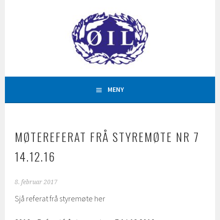
Hopp
til
innhold
AKTIVITETAR FOR ALLE
ØYSTESE IDRETTSLAG
MENY
MØTEREFERAT FRÅ STYREMØTE NR 7
14.12.16
8. februar 2017
Sjå referat frå styremøte her